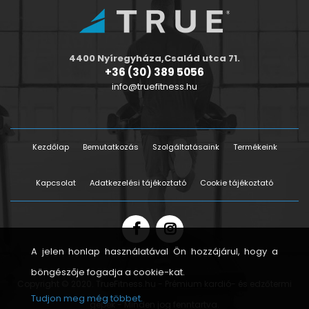
4400 Nyíregyháza,Család utca 71.
+36 (30) 389 5056
info@truefitness.hu
Kezdőlap
Bemutatkozás
Szolgáltatásaink
Termékeink
Kapcsolat
Adatkezelési tájékoztató
Cookie tájékoztató
A jelen honlap használatával Ön hozzájárul, hogy a
böngészője fogadja a cookie-kat.
Copyright © 2020. TrueFitness.hu - Prémium kardió- és edzőtermi
Tudjon meg még többet.
gépek - Minden jog fenntartva.