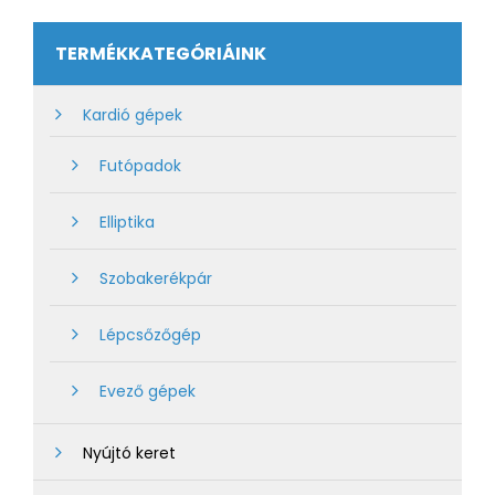
TERMÉKKATEGÓRIÁINK
Kardió gépek
Futópadok
Elliptika
Szobakerékpár
Lépcsőzőgép
Evező gépek
Nyújtó keret