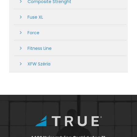
Composite Strenght
Fuse XL
Force
Fitness Line
XFW Széria